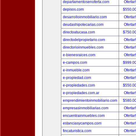
departamentosenoferta.com
Ofertar
depisos.com
$550.0
desarrolloinmobiliario.com
Ofertar
deudashipotecarias.com
Ofertar
directoatucasa.com
$750.0
directodelpropietario.com
Ofertar
directorioinmuebles.com
Ofertar
e-bienesraices.com
Ofertar
e-campos.com
$999.0
e-inmueble.com
Ofertar
e-propiedad.com
Ofertar
e-propiedades.com
$550.0
e-propiedades.com.ar
Ofertar
emprendimientoinmobiliario.com
$580.0
empresasinmobiliarias.com
Ofertar
encuentrainmuebles.com
Ofertar
estanciasycampos.com
Ofertar
fincaturistica.com
Ofertar