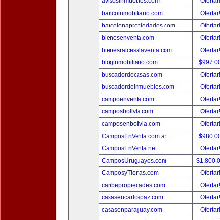
avisosinmuebles.com
Ofertar
bancoinmobiliario.com
Ofertar
barcelonapropiedades.com
Ofertar
bienesenventa.com
Ofertar
bienesraicesalaventa.com
Ofertar
bloginmobiliario.com
$997.0
buscadordecasas.com
Ofertar
buscadordeinmuebles.com
Ofertar
campoenventa.com
Ofertar
camposbolivia.com
Ofertar
camposenbolivia.com
Ofertar
CamposEnVenta.com.ar
$980.0
CamposEnVenta.net
Ofertar
CamposUruguayos.com
$1,800.
CamposyTierras.com
Ofertar
caribepropiedades.com
Ofertar
casasencarlospaz.com
Ofertar
casasenparaguay.com
Ofertar