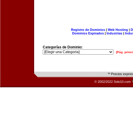
Registro de Dominios
|
Web Hosting
|
D
Dominios Expirados
|
Industrias
|
Indu
Categorías de Dominio:
[Pág. princi
** Precios expre
© 2002/2022 Solo10.com