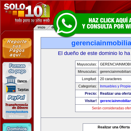
gerenciainmobili
El dueño de este dominio lo ha
Mayusculas:
GERENCIAINMOBI
Minusculas:
gerenciainmobiliar
Longitud:
20 caracteres
Categorias:
Inmuebles y Propi
Precio:
Realizar una oferta
Visitar!
gerenciainmobilia
Serán consideradas ofer
Realizar una Oferta