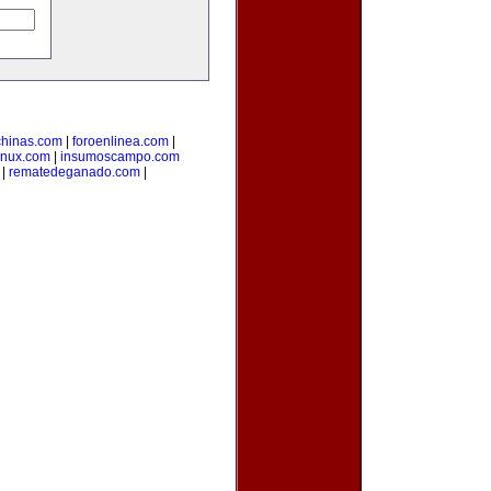
hinas.com
|
foroenlinea.com
|
inux.com
|
insumoscampo.com
|
rematedeganado.com
|