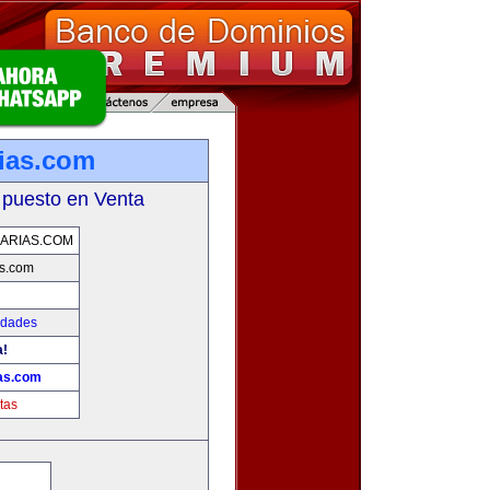
rias.com
 puesto en Venta
IARIAS.COM
as.com
edades
a!
ias.com
tas