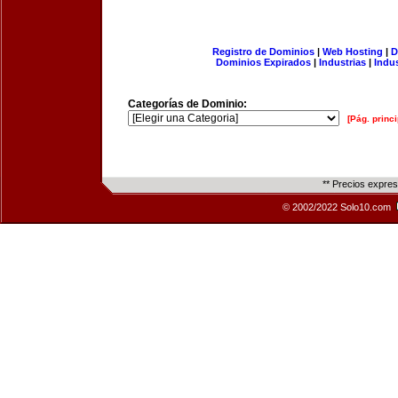
Registro de Dominios
|
Web Hosting
|
D
Dominios Expirados
|
Industrias
|
Indu
Categorías de Dominio:
[Pág. princi
** Precios expre
© 2002/2022 Solo10.com