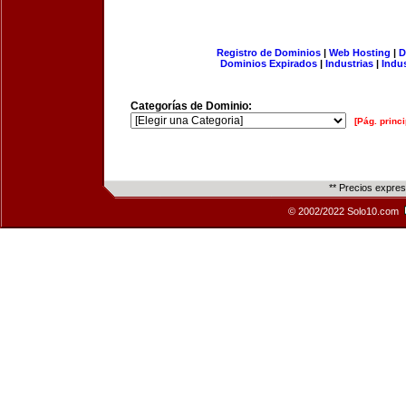
Registro de Dominios
|
Web Hosting
|
D
Dominios Expirados
|
Industrias
|
Indu
Categorías de Dominio:
[Pág. princi
** Precios expre
© 2002/2022 Solo10.com