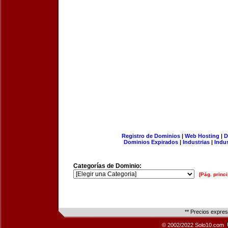
Registro de Dominios
|
Web Hosting
|
D
Dominios Expirados
|
Industrias
|
Indu
Categorías de Dominio:
[Pág. princi
** Precios expre
© 2002/2022 Solo10.com