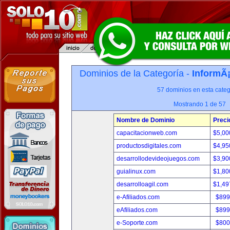
Dominios de la Categoría -
InformÃ¡
57 dominios en esta categ
Mostrando 1 de 57
Nombre de Dominio
Preci
capacitacionweb.com
$5,00
productosdigitales.com
$4,95
desarrollodevideojuegos.com
$3,90
guialinux.com
$1,80
desarrolloagil.com
$1,49
e-Afiliados.com
$899
eAfiliados.com
$899
e-Soporte.com
$800