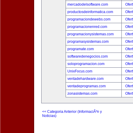
mercadodelsoftware.com
Ofer
productosdeinformatica.com
Ofer
programaciondewebs.com
Ofer
programacionenred.com
Ofer
programacionysistemas.com
Ofer
programasysistemas.com
Ofer
programate.com
Ofer
softwaredenegocios.com
Ofer
soloprogramacion.com
Ofer
UnixFocus.com
Ofer
ventadehardware.com
Ofer
ventadeprogramas.com
Ofer
zonasistemas.com
Ofer
<< Categoria Anterior (InformaciÃ³n y
Noticias)