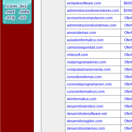
ventadesoftware.com
$600
administraciondeservidores.com
$590
accesorioscomputacion.com
Ofer
administraciondesistemas.com
Ofer
areasistemas.com
Ofer
auladeinformatica.com
Ofer
camaraseguridad.com
Ofer
chilesoft.com
Ofer
clubprogramadores.com
Ofer
computadorasenventa.com
Ofer
cursodesistemas.com
Ofer
cursosdeprogramacion.com
Ofer
cursosinformaticos.com
Ofer
deinformatica.com
Ofer
desarrollodesitios.com
Ofer
desarrollodesoftware.net
Ofer
desarrollosagiles.com
Ofer
desarrollosistemas.com
Ofer