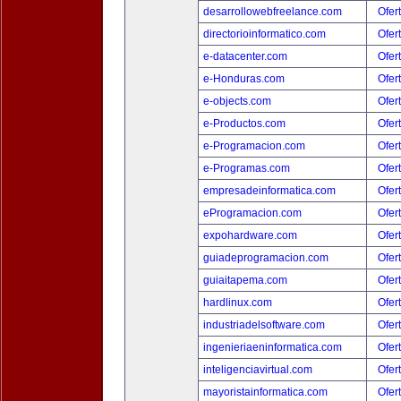
desarrollowebfreelance.com
Ofer
directorioinformatico.com
Ofer
e-datacenter.com
Ofer
e-Honduras.com
Ofer
e-objects.com
Ofer
e-Productos.com
Ofer
e-Programacion.com
Ofer
e-Programas.com
Ofer
empresadeinformatica.com
Ofer
eProgramacion.com
Ofer
expohardware.com
Ofer
guiadeprogramacion.com
Ofer
guiaitapema.com
Ofer
hardlinux.com
Ofer
industriadelsoftware.com
Ofer
ingenieriaeninformatica.com
Ofer
inteligenciavirtual.com
Ofer
mayoristainformatica.com
Ofer