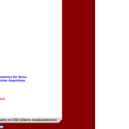
ominios En Venta
strias Argentinas
pal]
sados en USD (dólares estadounidenses)