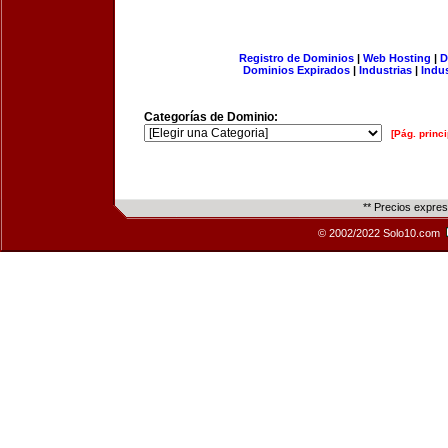
Registro de Dominios
|
Web Hosting
|
D
Dominios Expirados
|
Industrias
|
Indu
Categorías de Dominio:
[Pág. princi
** Precios expre
© 2002/2022 Solo10.com