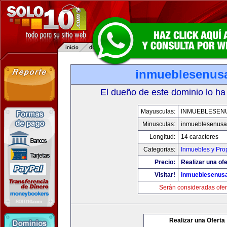
inmueblesenus
El dueño de este dominio lo ha
Mayusculas:
INMUEBLESEN
Minusculas:
inmueblesenusa
Longitud:
14 caracteres
Categorias:
Inmuebles y Pro
Precio:
Realizar una ofe
Visitar!
inmueblesenus
Serán consideradas ofer
Realizar una Oferta