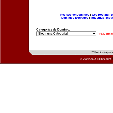
Registro de Dominios
|
Web Hosting
|
D
Dominios Expirados
|
Industrias
|
Indu
Categorías de Dominio:
[Pág. princi
** Precios expre
© 2002/2022 Solo10.com