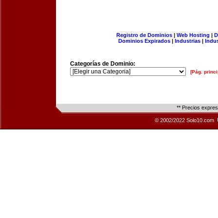
Registro de Dominios
|
Web Hosting
|
D
Dominios Expirados
|
Industrias
|
Indu
Categorías de Dominio:
[Pág. princi
** Precios expre
© 2002/2022 Solo10.com