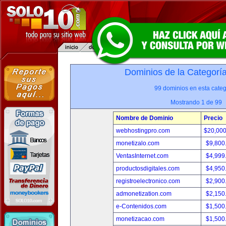
Dominios de la Categorí
99 dominios en esta categ
Mostrando 1 de 99
Nombre de Dominio
Precio
webhostingpro.com
$20,00
monetizalo.com
$9,800
VentasInternet.com
$4,999
productosdigitales.com
$4,950
registroelectronico.com
$2,900
admonetization.com
$2,150
e-Contenidos.com
$1,500
monetizacao.com
$1,500