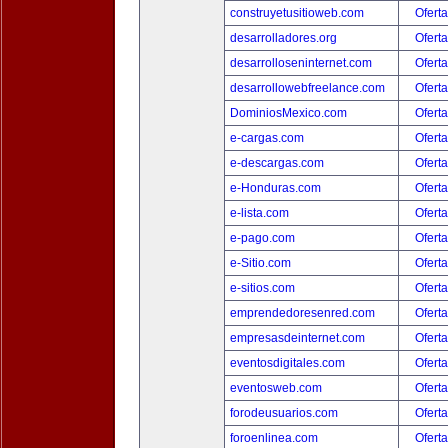
construyetusitioweb.com
Oferta
desarrolladores.org
Oferta
desarrolloseninternet.com
Oferta
desarrollowebfreelance.com
Oferta
DominiosMexico.com
Oferta
e-cargas.com
Oferta
e-descargas.com
Oferta
e-Honduras.com
Oferta
e-lista.com
Oferta
e-pago.com
Oferta
e-Sitio.com
Oferta
e-sitios.com
Oferta
emprendedoresenred.com
Oferta
empresasdeinternet.com
Oferta
eventosdigitales.com
Oferta
eventosweb.com
Oferta
forodeusuarios.com
Oferta
foroenlinea.com
Oferta