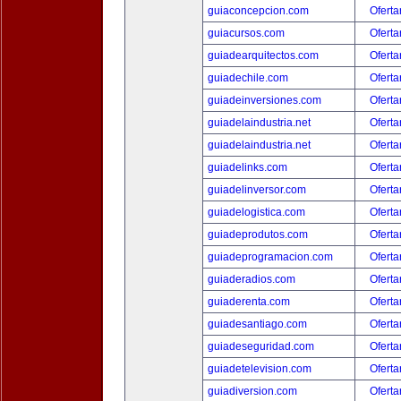
guiaconcepcion.com
Oferta
guiacursos.com
Oferta
guiadearquitectos.com
Oferta
guiadechile.com
Oferta
guiadeinversiones.com
Oferta
guiadelaindustria.net
Oferta
guiadelaindustria.net
Oferta
guiadelinks.com
Oferta
guiadelinversor.com
Oferta
guiadelogistica.com
Oferta
guiadeprodutos.com
Oferta
guiadeprogramacion.com
Oferta
guiaderadios.com
Oferta
guiaderenta.com
Oferta
guiadesantiago.com
Oferta
guiadeseguridad.com
Oferta
guiadetelevision.com
Oferta
guiadiversion.com
Oferta