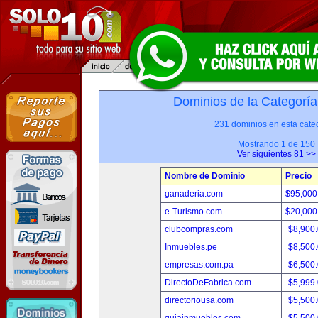
Dominios de la Categoría
231 dominios en esta categ
Mostrando 1 de 150
Ver siguientes 81 >>
Nombre de Dominio
Precio
ganaderia.com
$95,000
e-Turismo.com
$20,000
clubcompras.com
$8,900
Inmuebles.pe
$8,500
empresas.com.pa
$6,500
DirectoDeFabrica.com
$5,999
directoriousa.com
$5,500