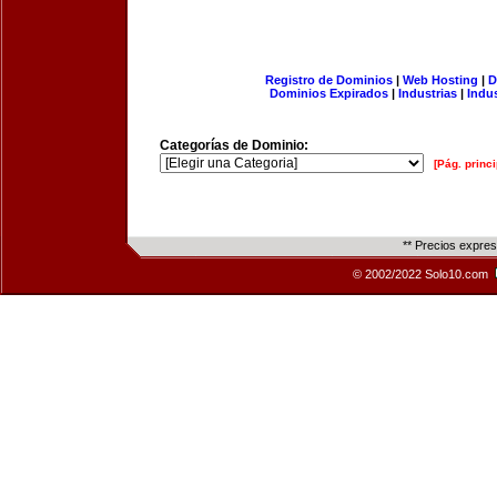
Registro de Dominios
|
Web Hosting
|
D
Dominios Expirados
|
Industrias
|
Indu
Categorías de Dominio:
[Pág. princi
** Precios expre
© 2002/2022 Solo10.com