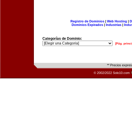
Registro de Dominios
|
Web Hosting
|
D
Dominios Expirados
|
Industrias
|
Indu
Categorías de Dominio:
[Pág. princi
** Precios expre
© 2002/2022 Solo10.com