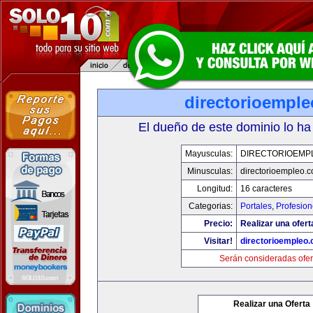
directorioempl
El dueño de este dominio lo ha
Mayusculas:
DIRECTORIOEMP
Minusculas:
directorioempleo.
Longitud:
16 caracteres
Categorias:
Portales
,
Profesio
Precio:
Realizar una ofert
Visitar!
directorioempleo
Serán consideradas ofer
Realizar una Oferta