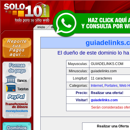
guiadelinks.
El dueño de este dominio lo ha
Mayusculas:
GUIADELINKS.COM
Minusculas:
guiadelinks.com
Longitud:
11 caracteres
Categorias:
Internet
,
Portales
,
Web Ho
Precio:
Realizar una oferta!
Visitar!
guiadelinks.com
Serán consideradas ofer
Realizar una Oferta