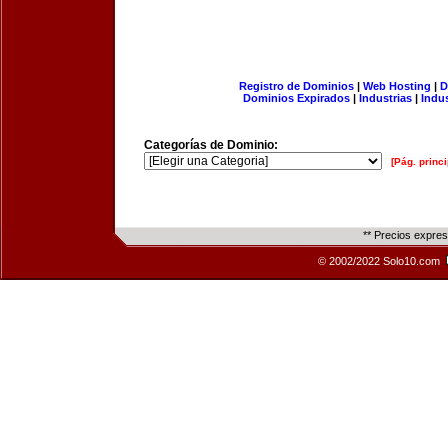
Registro de Dominios
|
Web Hosting
|
D
Dominios Expirados
|
Industrias
|
Indu
Categorías de Dominio:
[Pág. princi
** Precios expre
© 2002/2022 Solo10.com