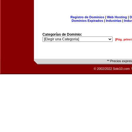
Registro de Dominios
|
Web Hosting
|
D
Dominios Expirados
|
Industrias
|
Indu
Categorías de Dominio:
[Pág. princi
** Precios expre
© 2002/2022 Solo10.com