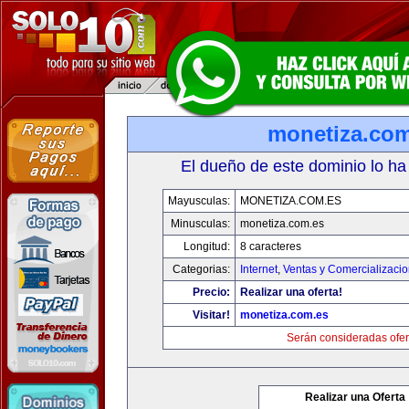
monetiza.com
El dueño de este dominio lo ha
Mayusculas:
MONETIZA.COM.ES
Minusculas:
monetiza.com.es
Longitud:
8 caracteres
Categorias:
Internet
,
Ventas y Comercializaci
Precio:
Realizar una oferta!
Visitar!
monetiza.com.es
Serán consideradas ofer
Realizar una Oferta