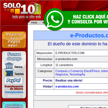
e-Productos.
El dueño de este dominio lo ha
Mayusculas:
E-PRODUCTOS.COM
Minusculas:
e-productos.com
Longitud:
11 caracteres
Categorias:
Compras y Comercio ElectrÃ³nico
,
Info
Negocios
,
TecnologÃ­a
Precio:
Realizar una oferta!
Visitar!
e-productos.com
Serán consideradas ofer