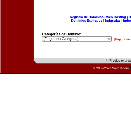
Registro de Dominios
|
Web Hosting
|
D
Dominios Expirados
|
Industrias
|
Indu
Categorías de Dominio:
[Pág. princi
** Precios expre
© 2002/2022 Solo10.com