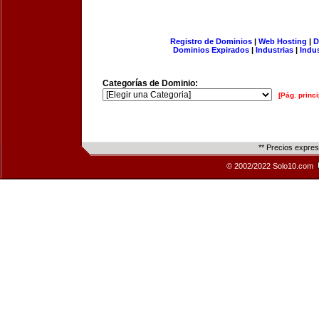
Registro de Dominios
|
Web Hosting
|
D
Dominios Expirados
|
Industrias
|
Indu
Categorías de Dominio:
[Pág. princi
** Precios expre
© 2002/2022 Solo10.com