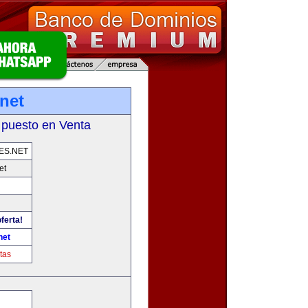
net
 puesto en Venta
ES.NET
et
ferta!
net
tas