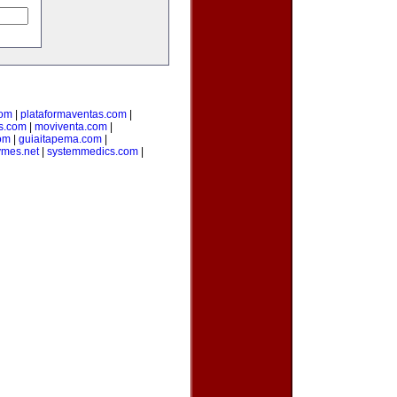
com
|
plataformaventas.com
|
s.com
|
moviventa.com
|
com
|
guiaitapema.com
|
ymes.net
|
systemmedics.com
|