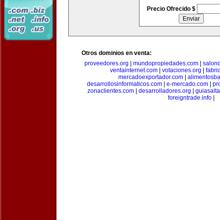
Precio Ofrecido $
Otros dominios en venta:
proveedores.org
|
mundopropiedades.com
|
salon
ventainternet.com
|
votaciones.org
|
fabr
mercadoexportador.com
|
alimentosb
desarrollosinformaticos.com
|
e-mercado.com
|
pr
zonaclientes.com
|
desarrolladores.org
|
guiasalt
foreigntrade.info
|