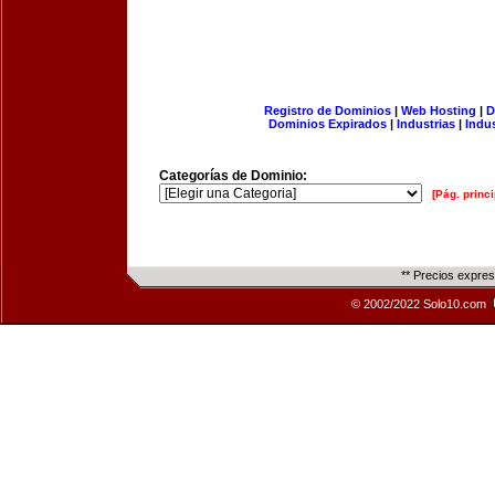
Registro de Dominios
|
Web Hosting
|
D
Dominios Expirados
|
Industrias
|
Indu
Categorías de Dominio:
[Pág. princi
** Precios expre
© 2002/2022 Solo10.com