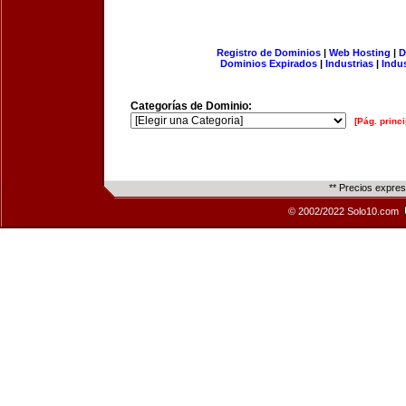
Registro de Dominios
|
Web Hosting
|
D
Dominios Expirados
|
Industrias
|
Indu
Categorías de Dominio:
[Pág. princi
** Precios expre
© 2002/2022 Solo10.com