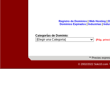
Registro de Dominios
|
Web Hosting
|
D
Dominios Expirados
|
Industrias
|
Indu
Categorías de Dominio:
[Pág. princi
** Precios expre
© 2002/2022 Solo10.com