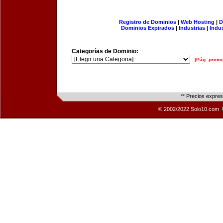
Registro de Dominios
|
Web Hosting
|
D
Dominios Expirados
|
Industrias
|
Indu
Categorías de Dominio:
[Pág. princi
** Precios expre
© 2002/2022 Solo10.com