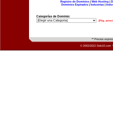
Registro de Dominios
|
Web Hosting
|
D
Dominios Expirados
|
Industrias
|
Indu
Categorías de Dominio:
[Pág. princi
** Precios expre
© 2002/2022 Solo10.com