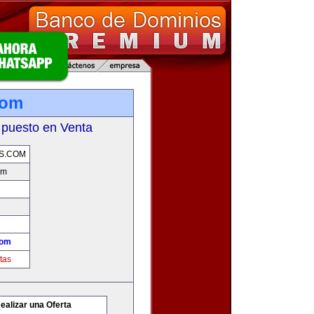
com
 puesto en Venta
S.COM
om
com
tas
ealizar una Oferta