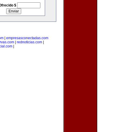
Ofrecido $
om
|
empresasconectadas.com
ervas.com
|
rednoticias.com
|
cial.com
|