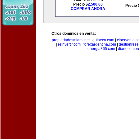
COMPRAR AHORA
Precio $
2,500.00
Precio 
COMPRAR AHORA
Otros dominios en venta:
propiedadesmiami.net
|
guiaeco.com
|
ciberventa.c
|
reinvertir.com
|
forexargentina.com
|
gestionres
energia365.com
|
diariocomer