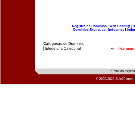
Registro de Dominios
|
Web Hosting
|
D
Dominios Expirados
|
Industrias
|
Indu
Categorías de Dominio:
[Pág. princi
** Precios expre
© 2002/2022 Solo10.com