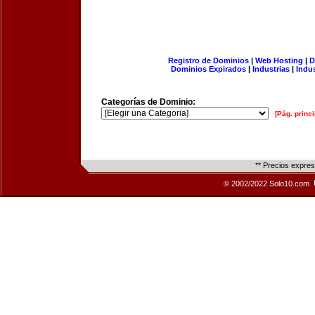
Registro de Dominios
|
Web Hosting
|
D
Dominios Expirados
|
Industrias
|
Indu
Categorías de Dominio:
[Pág. princi
** Precios expre
© 2002/2022 Solo10.com