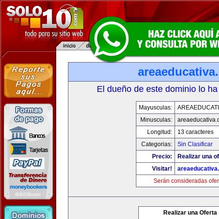
areaeducativa
El dueño de este dominio lo ha
Mayusculas:
AREAEDUCATI
Minusculas:
areaeducativa
Longitud:
13 caracteres
Categorias:
Sin Clasificar
Precio:
Realizar una of
Visitar!
areaeducativa
Serán consideradas ofer
Realizar una Oferta