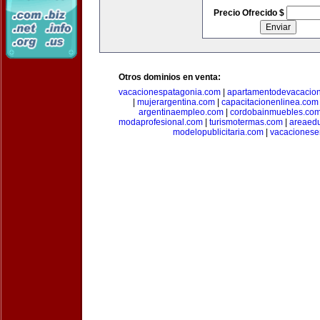
Precio Ofrecido $
Otros dominios en venta:
vacacionespatagonia.com
|
apartamentodevacacio
|
mujerargentina.com
|
capacitacionenlinea.com
argentinaempleo.com
|
cordobainmuebles.co
modaprofesional.com
|
turismotermas.com
|
areaedu
modelopublicitaria.com
|
vacacionese