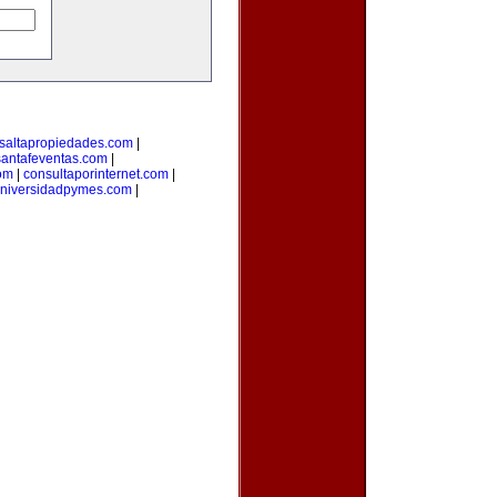
saltapropiedades.com
|
santafeventas.com
|
com
|
consultaporinternet.com
|
niversidadpymes.com
|