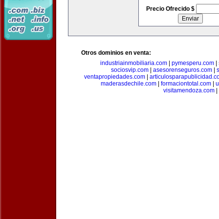
Precio Ofrecido $
Otros dominios en venta:
industriainmobiliaria.com
|
pymesperu.com
|
sociosvip.com
|
asesorenseguros.com
|
ventapropiedades.com
|
articulosparapublicidad.
maderasdechile.com
|
formaciontotal.com
|
u
visitamendoza.com
|