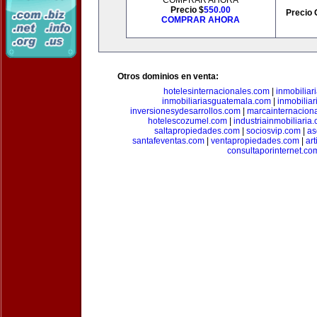
COMPRAR AHORA
Precio $
550.00
Precio 
COMPRAR AHORA
Otros dominios en venta:
hotelesinternacionales.com
|
inmobiliar
inmobiliariasguatemala.com
|
inmobiliar
inversionesydesarrollos.com
|
marcainternacion
hotelescozumel.com
|
industriainmobiliaria
saltapropiedades.com
|
sociosvip.com
|
as
santafeventas.com
|
ventapropiedades.com
|
ar
consultaporinternet.co