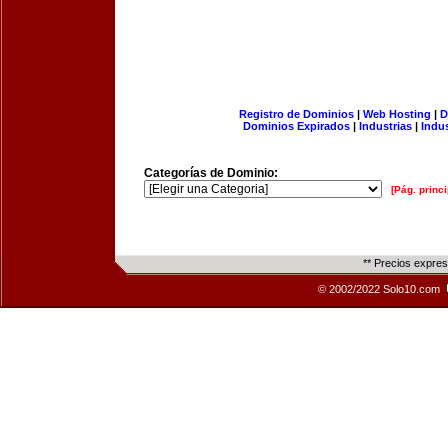
Registro de Dominios
|
Web Hosting
|
D
Dominios Expirados
|
Industrias
|
Indu
Categorías de Dominio:
[Pág. princi
** Precios expre
© 2002/2022 Solo10.com