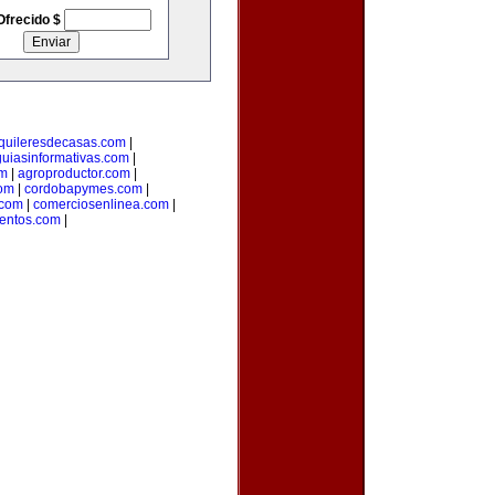
Ofrecido $
quileresdecasas.com
|
guiasinformativas.com
|
om
|
agroproductor.com
|
com
|
cordobapymes.com
|
.com
|
comerciosenlinea.com
|
ventos.com
|