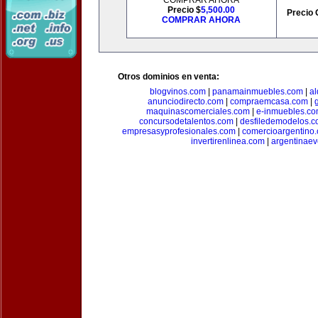
COMPRAR AHORA
Precio $
5,500.00
Precio 
COMPRAR AHORA
Otros dominios en venta:
blogvinos.com
|
panamainmuebles.com
|
al
anunciodirecto.com
|
compraemcasa.com
|
maquinascomerciales.com
|
e-inmuebles.c
concursodetalentos.com
|
desfiledemodelos.
empresasyprofesionales.com
|
comercioargentino
invertirenlinea.com
|
argentinae