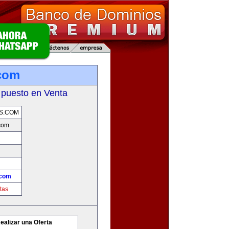
com
 puesto en Venta
S.COM
com
.com
tas
ealizar una Oferta