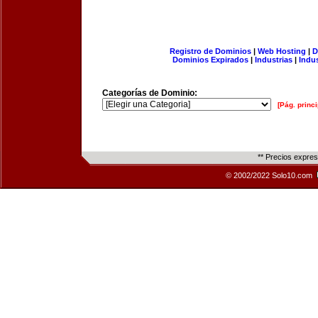
Registro de Dominios
|
Web Hosting
|
D
Dominios Expirados
|
Industrias
|
Indu
Categorías de Dominio:
[Pág. princi
** Precios expre
© 2002/2022 Solo10.com