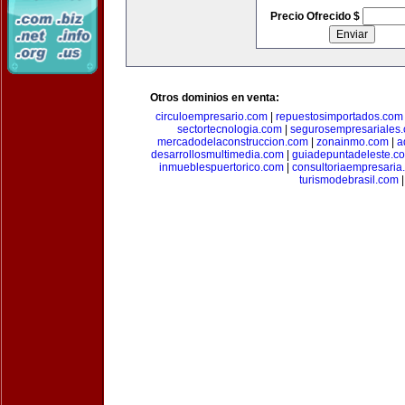
Precio Ofrecido $
Otros dominios en venta:
circuloempresario.com
|
repuestosimportados.com
sectortecnologia.com
|
segurosempresariales
mercadodelaconstruccion.com
|
zonainmo.com
|
a
desarrollosmultimedia.com
|
guiadepuntadeleste.c
inmueblespuertorico.com
|
consultoriaempresaria
turismodebrasil.com
|