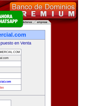
rcial.com
 puesto en Venta
MERCIAL.COM
ial.com
cial.com
tas