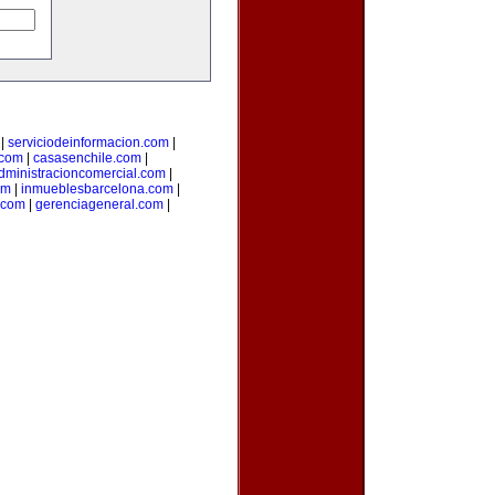
|
serviciodeinformacion.com
|
.com
|
casasenchile.com
|
dministracioncomercial.com
|
om
|
inmueblesbarcelona.com
|
.com
|
gerenciageneral.com
|