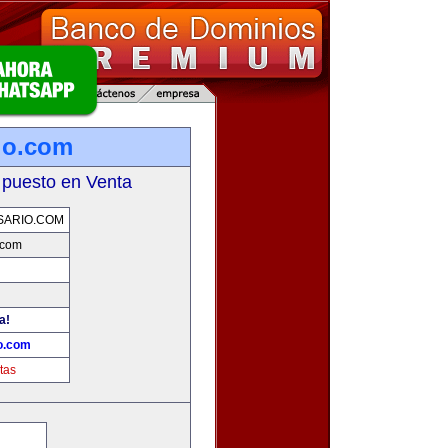
io.com
 puesto en Venta
SARIO.COM
.com
a!
o.com
tas