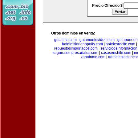
Precio Ofrecido $
Otros dominios en venta:
guialima.com
|
guiamontevideo.com
|
guiapuertor
hotelesflorianopolis.com
|
hotelesrecife.com
|
repuestosimportados.com
|
serviciodeinformacio
segurosempresariales.com
|
casasenchile.com
|
me
zonainmo.com
|
administracionco