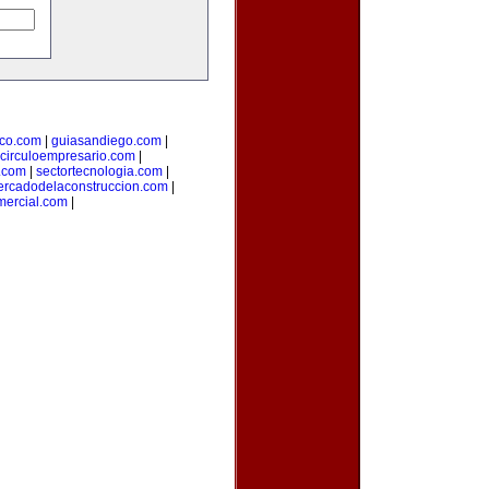
ico.com
|
guiasandiego.com
|
circuloempresario.com
|
n.com
|
sectortecnologia.com
|
rcadodelaconstruccion.com
|
mercial.com
|