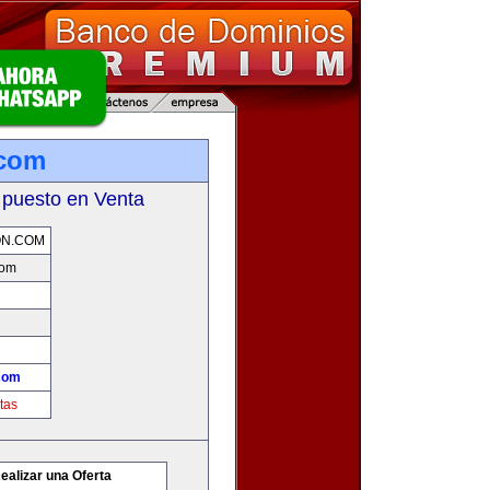
.com
 puesto en Venta
ON.COM
com
com
tas
ealizar una Oferta