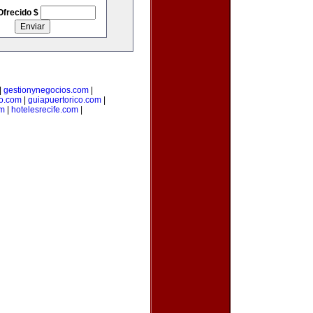
Ofrecido $
|
gestionynegocios.com
|
o.com
|
guiapuertorico.com
|
om
|
hotelesrecife.com
|