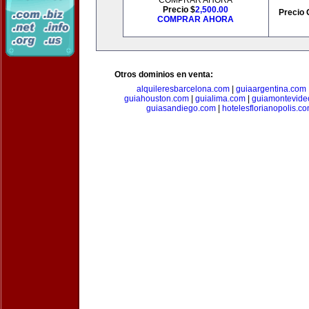
COMPRAR AHORA
Precio $
2,500.00
Precio 
COMPRAR AHORA
Otros dominios en venta:
alquileresbarcelona.com
|
guiaargentina.com
guiahouston.com
|
guialima.com
|
guiamontevide
guiasandiego.com
|
hotelesflorianopolis.c