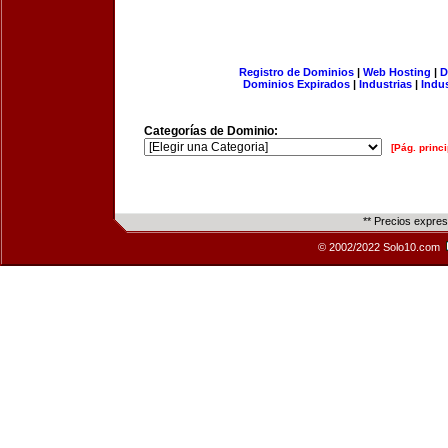
Registro de Dominios
|
Web Hosting
|
D
Dominios Expirados
|
Industrias
|
Indu
Categorías de Dominio:
[Pág. princi
** Precios expre
© 2002/2022 Solo10.com