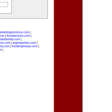
arketingservicios.com
|
.com
|
feriadevinos.com
|
sdefamilia.com
|
bia.com
|
argenpymes.com
|
la.com
|
hostempresas.com
|
om
|