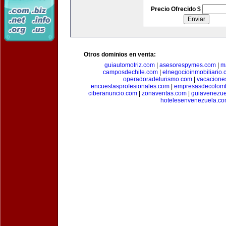
Precio Ofrecido $
Otros dominios en venta:
guiautomotriz.com
|
asesorespymes.com
|
m
camposdechile.com
|
elnegocioinmobiliario
operadoradeturismo.com
|
vacacione
encuestasprofesionales.com
|
empresasdecolom
ciberanuncio.com
|
zonaventas.com
|
guiavenezue
hotelesenvenezuela.c