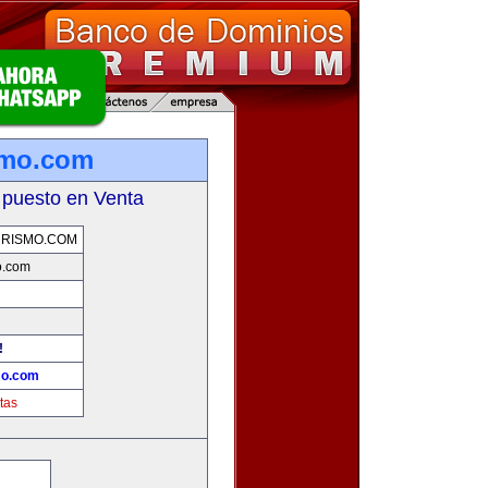
smo.com
 puesto en Venta
RISMO.COM
o.com
!
mo.com
tas