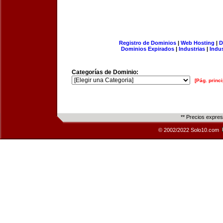
Registro de Dominios
|
Web Hosting
|
D
Dominios Expirados
|
Industrias
|
Indu
Categorías de Dominio:
[Pág. princi
** Precios expre
© 2002/2022 Solo10.com