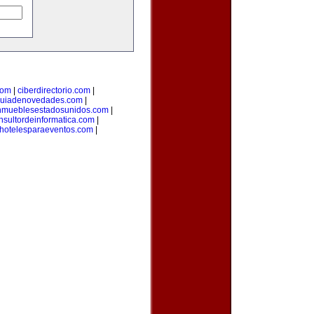
com
|
ciberdirectorio.com
|
uiadenovedades.com
|
nmueblesestadosunidos.com
|
nsultordeinformatica.com
|
hotelesparaeventos.com
|