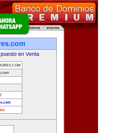
res.com
 puesto en Venta
DORES.COM
s.com
!
es.com
tas