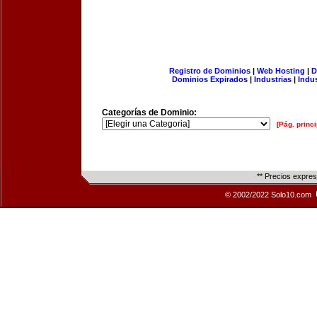
Registro de Dominios
|
Web Hosting
|
D
Dominios Expirados
|
Industrias
|
Indu
Categorías de Dominio:
[Pág. princi
** Precios expre
© 2002/2022 Solo10.com