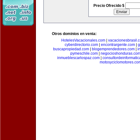
Precio Ofrecido $
Otros dominios en venta:
HotelesVacacionales.com
|
vacacionesbrasil.
cyberdirectorio.com
|
encontrargente.com
|
g
buscapropiedad.com
|
blogemprendedores.com
|
i
pymeschile.com
|
negocioshonduras.co
inmueblescarlospaz.com
|
consultordeinformati
motosyciclomotores.co