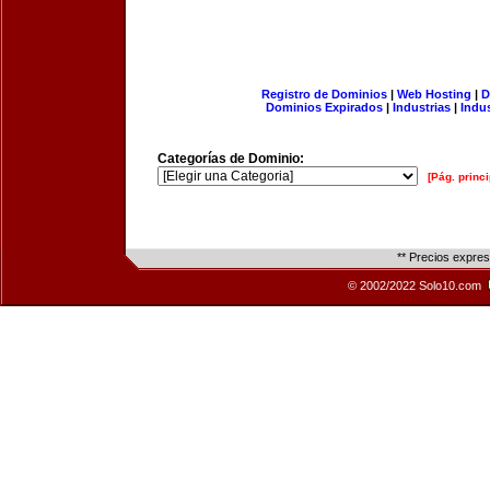
Registro de Dominios
|
Web Hosting
|
D
Dominios Expirados
|
Industrias
|
Indu
Categorías de Dominio:
[Pág. princi
** Precios expre
© 2002/2022 Solo10.com