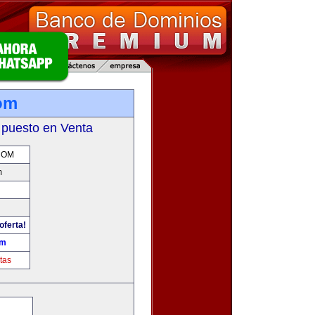
om
 puesto en Venta
COM
m
oferta!
om
tas