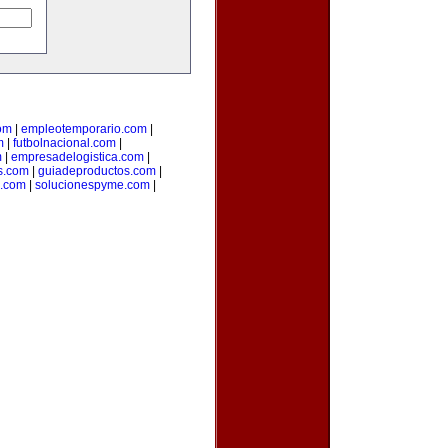
om
|
empleotemporario.com
|
m
|
futbolnacional.com
|
m
|
empresadelogistica.com
|
s.com
|
guiadeproductos.com
|
n.com
|
solucionespyme.com
|