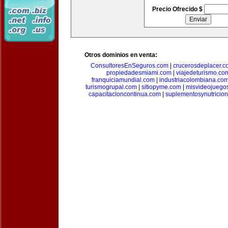
Precio Ofrecido $
Otros dominios en venta:
ConsultoresEnSeguros.com
|
crucerosdeplacer.c
propiedadesmiami.com
|
viajedeturismo.co
franquiciamundial.com
|
industriacolombiana.co
turismogrupal.com
|
sitiopyme.com
|
misvideojuego
capacitacioncontinua.com
|
suplementosynutricio