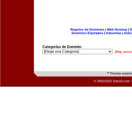
Registro de Dominios
|
Web Hosting
|
D
Dominios Expirados
|
Industrias
|
Indu
Categorías de Dominio:
[Pág. princi
** Precios expre
© 2002/2022 Solo10.com