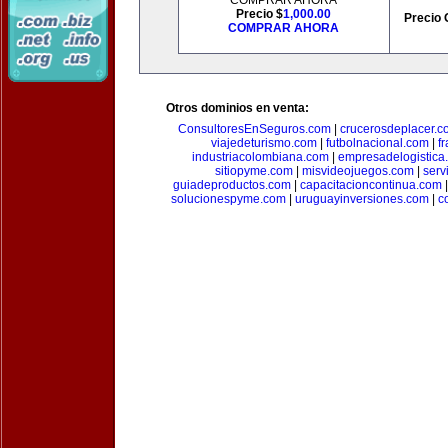
COMPRAR AHORA
Precio $
1,000.00
Precio 
COMPRAR AHORA
Otros dominios en venta:
ConsultoresEnSeguros.com
|
crucerosdeplacer.c
viajedeturismo.com
|
futbolnacional.com
|
f
industriacolombiana.com
|
empresadelogistica
sitiopyme.com
|
misvideojuegos.com
|
serv
guiadeproductos.com
|
capacitacioncontinua.com
solucionespyme.com
|
uruguayinversiones.com
|
c