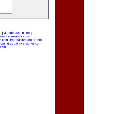
m
|
viajedeturismo.com
|
inmobiliariasusa.com
|
to.com
|
franquiciamundial.com
.com
|
uruguayinversiones.com
.com
|