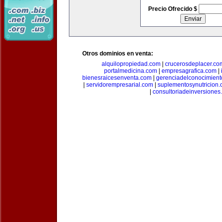
Precio Ofrecido $
Otros dominios en venta:
alquilopropiedad.com
|
crucerosdeplacer.co
portalmedicina.com
|
empresagrafica.com
|
bienesraicesenventa.com
|
gerenciadelconocimien
|
servidorempresarial.com
|
suplementosynutricion
|
consultoriadeinversiones