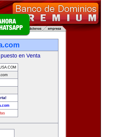
sa.com
 puesto en Venta
SUSA.COM
a.com
rta!
a.com
tas