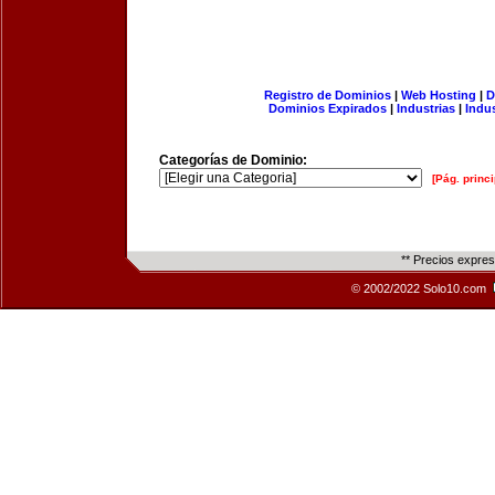
Registro de Dominios
|
Web Hosting
|
D
Dominios Expirados
|
Industrias
|
Indu
Categorías de Dominio:
[Pág. princi
** Precios expre
© 2002/2022 Solo10.com