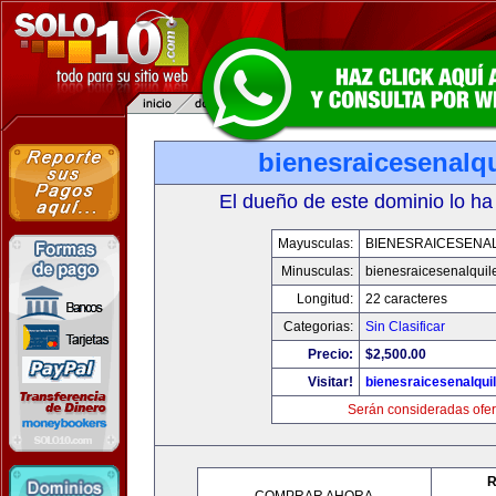
bienesraicesenalq
El dueño de este dominio lo ha
Mayusculas:
BIENESRAICESENA
Minusculas:
bienesraicesenalquil
Longitud:
22 caracteres
Categorias:
Sin Clasificar
Precio:
$2,500.00
Visitar!
bienesraicesenalqui
Serán consideradas ofer
R