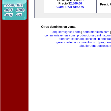
COMPRAR AHORA
Precio $
2,500.00
Precio 
COMPRAR AHORA
Otros dominios en venta:
alquileresgesell.com
|
portalmedicina.com
consultoriaventas.com
|
produccionargentina.co
bienesraicesenalquiler.com
|
bienesra
gerenciadelconocimiento.com
|
program
alquilerdenegocios.co