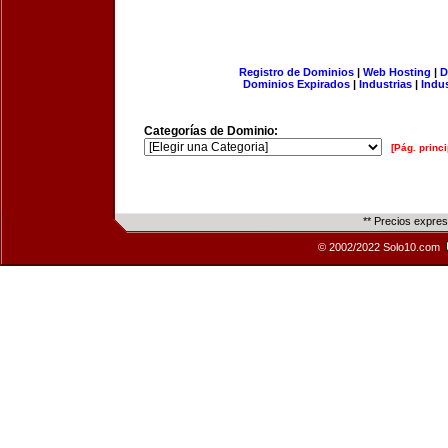
Registro de Dominios
|
Web Hosting
|
D
Dominios Expirados
|
Industrias
|
Indu
Categorías de Dominio:
[Pág. princi
** Precios expre
© 2002/2022 Solo10.com