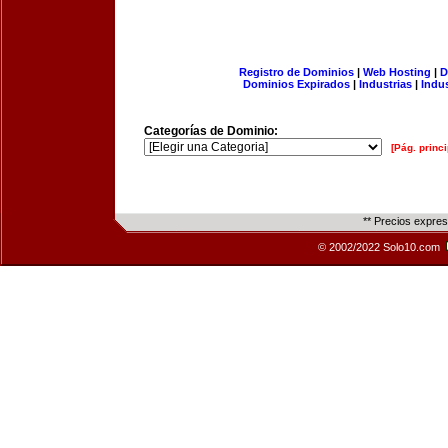
Registro de Dominios
|
Web Hosting
|
D
Dominios Expirados
|
Industrias
|
Indu
Categorías de Dominio:
[Pág. princi
** Precios expre
© 2002/2022 Solo10.com