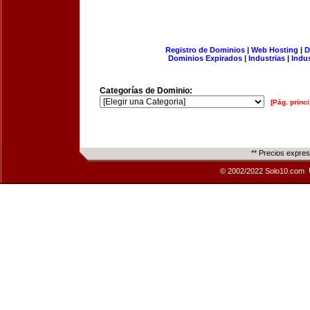
Registro de Dominios
|
Web Hosting
|
D
Dominios Expirados
|
Industrias
|
Indu
Categorías de Dominio:
[Pág. princi
** Precios expre
© 2002/2022 Solo10.com