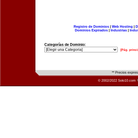
Registro de Dominios
|
Web Hosting
|
D
Dominios Expirados
|
Industrias
|
Indu
Categorías de Dominio:
[Pág. princi
** Precios expre
© 2002/2022 Solo10.com