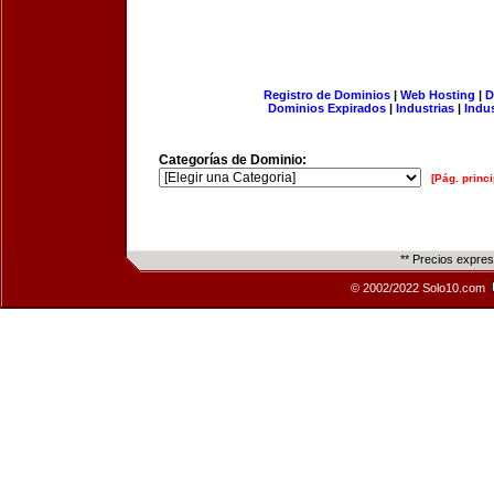
Registro de Dominios
|
Web Hosting
|
D
Dominios Expirados
|
Industrias
|
Indu
Categorías de Dominio:
[Pág. princi
** Precios expre
© 2002/2022 Solo10.com