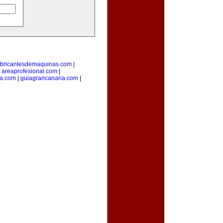
abricantesdemaquinas.com
|
|
areaprofesional.com
|
ta.com
|
guiagrancanaria.com
|
|