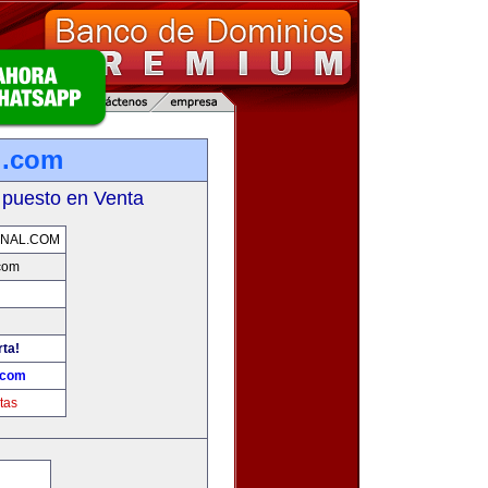
l.com
 puesto en Venta
ONAL.COM
.com
rta!
.com
tas